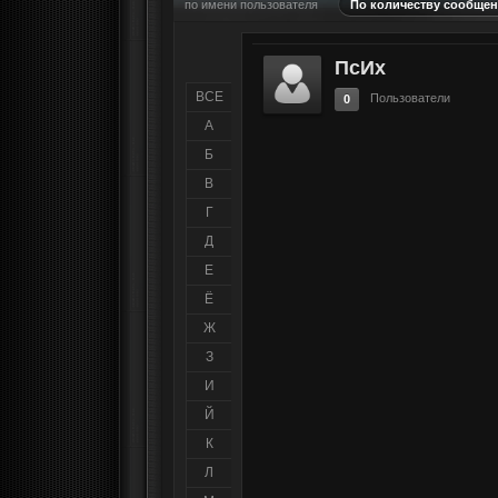
по имени пользователя
По количеству сообще
ПсИх
ВСЕ
Пользователи
0
А
Б
В
Г
Д
Е
Ё
Ж
З
И
Й
К
Л