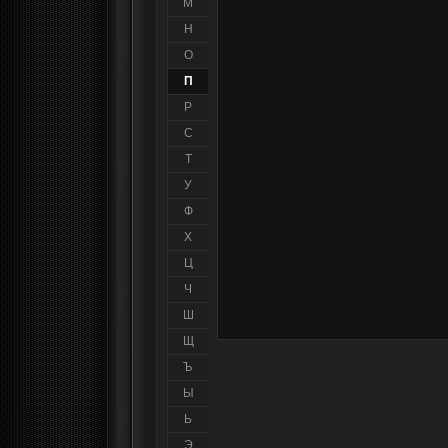
М
Н
О
П
Р
С
Т
У
Ф
Х
Ц
Ч
Ш
Щ
Ъ
Ы
Ь
Э