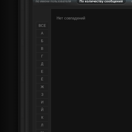
по имени пользователя
По количеству сообщений
Нет совпадений
ВСЕ
А
Б
В
Г
Д
Е
Ё
Ж
З
И
Й
К
Л