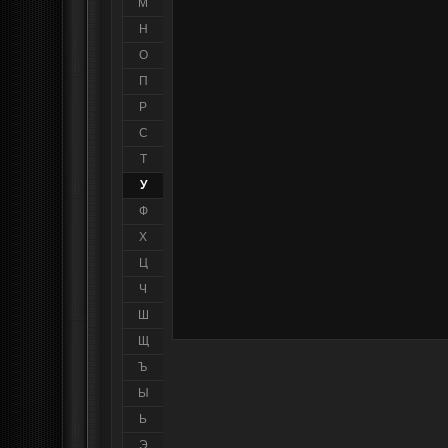
М
Н
О
П
Р
С
Т
У
Ф
Х
Ц
Ч
Ш
Щ
Ъ
Ы
Ь
Э