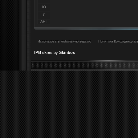
Ю
Я
АНГ
Использовать мобильную версию
Политика Конфиденциал
IPB skins
by
Skinbox