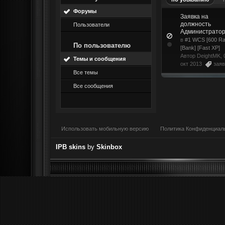
Форумы
Заявка на
должность
Пользователи
Администрато
в
#1 WCS [600 Ra
По пользователю
[Bank] [Fast XP]
Автор
DeightMK
, 
Темы и сообщения
окт 2013
заяв
Все темы
Все сообщения
Использовать мобильную версию
Политика Конфиденциал
IPB skins
by
Skinbox