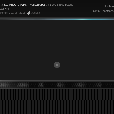
 на должность Администратора
в
#1 WCS [600 Races]
1 Отв
Fast XP]
6 936 Просмотр
eightMK
, 01 окт 2013
заявка