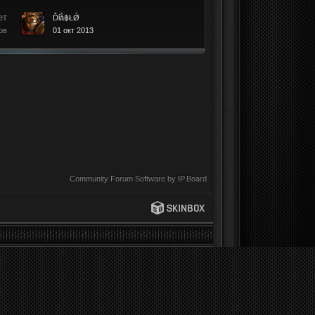
ет
Ďΐằ฿ŁǾ
ов
01 окт 2013
Community Forum Software by IP.Board