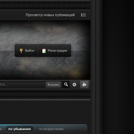
Просмотр новых публикаций
Войти
Регистрация
Форумы
ок
по убыванию
по возрастанию