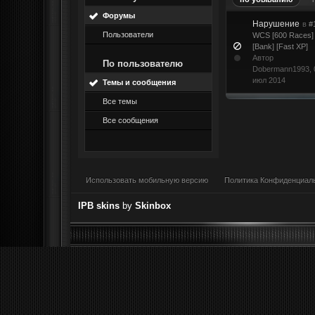
Форумы
Нарушение
в
#
Пользователи
WCS [600 Races]
[Bank] [Fast XP]
Автор
По пользователю
Dobermann1993
,
июл 2014
Темы и сообщения
Все темы
Все сообщения
Использовать мобильную версию
Политика Конфиденциал
IPB skins
by
Skinbox