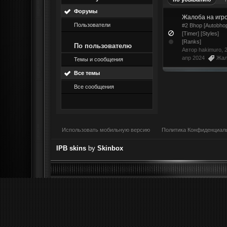
Форумы
Жалоба на игр
Пользователи
#2 Bhop [Autobho
[Timer] [Styles]
[Ranks]
По пользователю
Автор
hakimuro
, 
апр 2024
Жал
Темы и сообщения
Все темы
Все сообщения
Использовать мобильную версию
Политика Конфиденциал
IPB skins
by
Skinbox