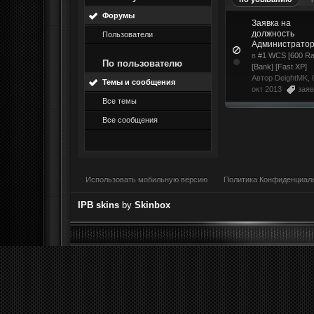
Форумы
Заявка на
должность
Пользователи
Администрато
в
#1 WCS [600 Ra
По пользователю
[Bank] [Fast XP]
Автор
DeightMK
, 
Темы и сообщения
окт 2013
заяв
Все темы
Все сообщения
Использовать мобильную версию
Политика Конфиденциал
IPB skins
by
Skinbox