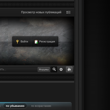
Просмотр новых публикаций
Войти
Регистрация
Форумы
к
по убыванию
по возрастанию