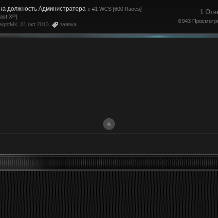
 на должность Администратора
в
#1 WCS [600 Races]
1 Отв
Fast XP]
6 943 Просмотр
eightMK
, 01 окт 2013
заявка