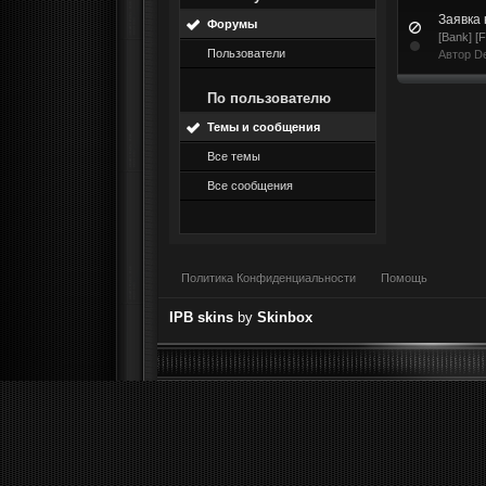
Заявка
Форумы
[Bank] [
Пользователи
Автор
D
По пользователю
Темы и сообщения
Все темы
Все сообщения
Политика Конфиденциальности
Помощь
IPB skins
by
Skinbox