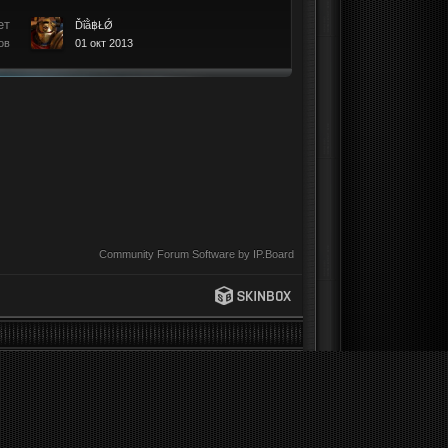
ет
Ďΐằ฿ŁǾ
ов
01 окт 2013
Community Forum Software by IP.Board