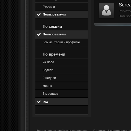
Scre
Форумы
Регистр
Пользователи
Пользов
По секции
Пользователи
Комментарии к профилю
По времени
24 часа
неделя
2 недели
месяц
6 месяцев
год
Использовать мобильную версию
Политика Конфиденциал