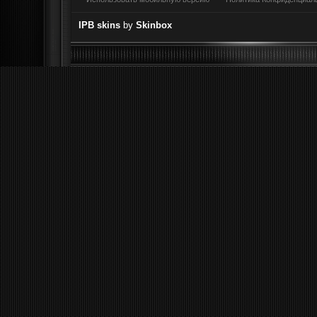
IPB skins
by
Skinbox